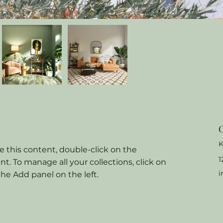
C
K
e this content, double-click on the 
1
. To manage all your collections, click on 
i
e Add panel on the left.