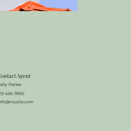
ontact Agent
elly Parker
23-456-7890
nfo@mysite.com