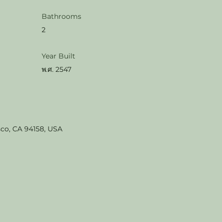
Bathrooms
2
Year Built
พ.ศ. 2547
sco, CA 94158, USA